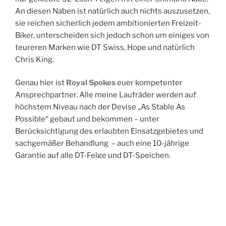
An diesen Naben ist natürlich auch nichts auszusetzen,
sie reichen sicherlich jedem ambitionierten Freizeit-
Biker, unterscheiden sich jedoch schon um einiges von
teureren Marken wie DT Swiss, Hope und natürlich
Chris King.
Genau hier ist
Royal Spokes
euer kompetenter
Ansprechpartner. Alle meine Laufräder werden auf
höchstem Niveau nach der Devise „As Stable As
Possible“ gebaut und bekommen – unter
Berücksichtigung des erlaubten Einsatzgebietes und
sachgemäßer Behandlung – auch eine 10-jährige
Garantie auf alle DT-Felge und DT-Speichen.
Voraussetzung hierfür ist allerdings der Bau des
Laufrades mit ausschließlichen Neuteilen.
Royal Spokes
bietet euch nämlich auch die
Möglichkeit bereits benutzte Komponenten, wie