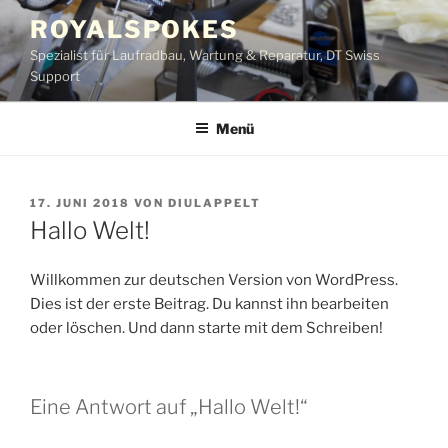
Zum
ROYALSPOKES
Inhalt
Spezialist für Laufradbau, Wartung & Reparatur, DT Swiss
springen
Support
Menü
VERÖFFENTLICHT
17. JUNI 2018
VON
DIULAPPELT
AM
Hallo Welt!
Willkommen zur deutschen Version von WordPress.
Dies ist der erste Beitrag. Du kannst ihn bearbeiten
oder löschen. Und dann starte mit dem Schreiben!
Eine Antwort auf „Hallo Welt!“